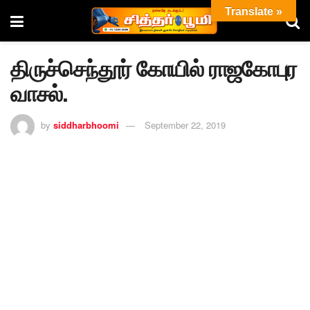
Translate »
திருச்செந்தூர் கோயில் ராஜகோபுர
வாசல்.
by
siddharbhoomi
September 22, 2019