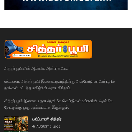
சித்தர் பூமியின் ஆன்மீக அன்பர்களே..!
உங்களை, சித்தர் பூமி இணையதளத்திற்கு அன்போடு வரவேற்பதில்
நாங்கள் மட்டற்ற மகிழ்ச்சி அடைகிறோம்.
சித்தர் பூமி இணைய தள ஆன்மீக செய்திகள் உங்களின் ஆன்மீக
தேடலுக்கு ஒரு படிக்கட்டாக இருக்கும்.
புலிப்பாணி சித்தர்
AUGUST 9, 2026