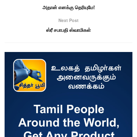
அதான் எனக்கு தெரியுமே!
Next Post
ஸ்ரீ சபாபதி ஸ்வாமிகள்