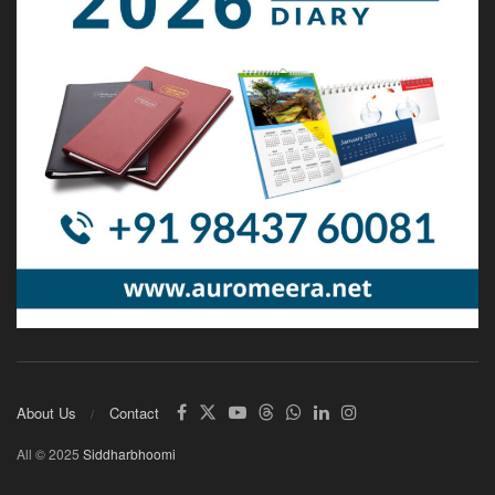
About Us
Contact
All © 2025
Siddharbhoomi