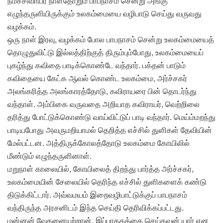
நமச்சிவாயர் நாள்தோறும் பாபநாசம் சென்று அங்கு
எழுந்தருளியிருக்கும் உலகம்மையை வழிபாடு செய்து வருவது
வழக்கம்.
ஒரு நாள் இரவு, வழக்கம் போல பாபநாசம் சென்று உலகம்மையைத்
தொழுதுவிட்டு இல்லத்திற்குத் திரும்பும்போது, உலகம்மையைப்
புகழ்ந்து கவிதை பாடிக்கொண்டே வந்தார். பக்தன் பாடும்
கவிதையை கேட்க ஆவல் கொண்ட உலகம்மை, அர்ச்சகர்
அலங்கரித்த அலங்காரத்தோடு, கவிராயரை பின் தொடர்ந்து
வந்தாள். அம்பிகை வருவதை அறியாத கவிராயர், வெற்றிலை
தரித்து போட்டுக்கொண்டு வாய்விட்டுப் பாடி வந்தார். மெய்ம்மறந்து
பாடியபோது அவருமறியாமல் தெறித்த எச்சில் துளிகள் தேவியின்
மேல்பட்டன. அத்திருக்கோலத்தோடு உலகம்மை கோயிலில்
மீண்டும் எழுந்தருளினாள்.
மறுநாள் காலையில், கோயிலைத் திறந்து பார்த்த அர்ச்சகர்,
உலகம்மையின் சேலையில் தெரிந்த எச்சில் துளிகளைக் கண்டு
திடுக்கிட்டார். அவ்வமயம் இறைவழிபாட்டுக்குப் பாபநாசம்
வந்திருந்த அரசனிடம் இந்த செய்தி தெரிவிக்கப்பட்டது.
மன்னன் வேதனையுற்றான். இப்பாதகத்தை செய்தவன் யார் என