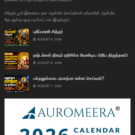
சித்தர் பூமி இணைய தள ஆன்மீக செய்திகள் உங்களின் ஆன்மீக
தேடலுக்கு ஒரு படிக்கட்டாக இருக்கும்.
புலிப்பாணி சித்தர்
AUGUST 9, 2026
நஷ்டங்கள் தீரவும் தரிசிக்க வேண்டிய அரிய திருத்தலம்!
AUGUST 8, 2026
பக்தனுக்காக பரமாத்மா என்ன செய்வார்?
AUGUST 7, 2026