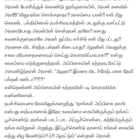
அரசன் யோசித்துக் கொண்டு தூங்குகையில், அவன் கனவில்
அசரீரி”விஜயரங்க சொக்கநாதா!! உலகம்மை யான்!! என் மீது
கொண்ட பக்தியினால் நமச்சிவயாத்தின் பாடலுக்கு வசப்பட்டு
அவனறியாது அவன்பின் சென்றவள் நானே!! எனது
கவனக்குறைவாலே அவன் துப்பிய எச்சில் என் மீது பட்டது!!
அவனை விட சிறந்த பக்தன் கிடையாது!! ஆதலின் அவனுக்கு
சகல மரியாதைகளையும் செய்து கௌரவிப்பாயாக!!!” என்று
உலகம்மை எடுத்துரைத்தாள். அம்பிகையின் உத்தரவு கேட்டு
அகமகிழ்ந்தான் அரசன். “ஆஹா!! இவரை விட ச்ரேஷ்டமான தேவீ
பக்தன் உண்டா??!?”
என்றெண்ணி அம்பிகையின் உத்தரவின் படி கௌரவிக்க
எண்ணினான்.
நமச்சிவாயரை கோவிலுக்கழைத்து “தாங்கள் அம்பிகை தாசர்
என்பது ஸத்யமானால்,இதோ உலகம்மை கையிலிருக்கும் தங்கப்
பூச்செண்டு, தாங்கள் பாடப் பாட அப்பூச்செண்டை சுற்றியிருக்கும்
தங்க கயிறுகள் அறுந்து, இப்பூச்செண்டு தானாய் உங்கள் கையில்
வந்து விழ வேண்டும்!! ம்!! ஆகட்டும்” என்றான் அரசன்.