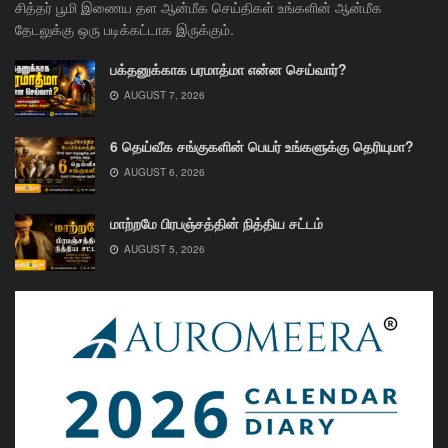
சித்தர் பூமி இணைய தள ஆன்மீக செய்திகள் உங்களின் ஆன்மீக
தேடலுக்கு ஒரு படிக்கட்டாக இருக்கும்.
பக்தனுக்காக பரமாத்மா என்ன செய்வார்?
AUGUST 7, 2026
6 தெய்வீக சங்குகளின் பெயர் உங்களுக்கு தெரியுமா?
AUGUST 6, 2026
மாற்றமே பிரபஞ்சத்தின் நித்திய சட்டம்
AUGUST 5, 2026