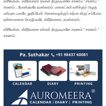
ஸ்ரீவேங்கட ஸ்ரீநிவாஸா உங்கள் திருவடிகளே சரணம் ” சரணம் ”
சரணம்…போன்றவரே நமஸ்காரம். மகாலட்சுமி வசிக்கும் அழகு
மார்புடையவரே, துதிப்போர் அனைவருக்கும் கற்பக விருட்சம்போல
நன்மைகளை பொழிபவரே, ஸ்ரீநிவாஸா, நமஸ்காரம்.
ஸ்ரீவேங்கட ஸ்ரீநிவாஸா உங்கள் திருவடிகளே சரணம் ” சரணம் ”
சரணம்..