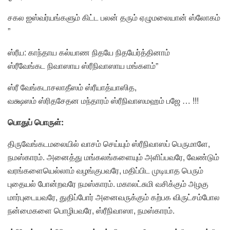
சகல ஐஸ்வர்யங்களும் கிட்ட பலன் தரும் ஏழுமலையான் ஸ்லோகம்
”
ஸ்ரீய: காந்தாய கல்யாண நிதயே நிதயேர்த்தினாம்
ஸ்ரீவேங்கட நிவாஸாய ஸ்ரீநிவாஸாய மங்களம்”
ஸ்ரீ வேங்கடாசலாதீஸம் ஸ்ரீயாத்யாஸித,
வக்ஷஸம் ஸ்ரிதசேதன மந்தாரம் ஸ்ரீநிவாஸமஹம் பஜே … !!!
பொதுப் பொருள்
:
திருவேங்கடமலையில் வாசம் செய்யும் ஸ்ரீநிவாஸப் பெருமாளே,
நமஸ்காரம். அனைத்து மங்கலங்களையும் அளிப்பவரே, வேண்டும்
வரங்களையெல்லாம் வழங்குபவரே, மதிப்பிட முடியாத பெரும்
புதையல் போன்றவரே நமஸ்காரம். மகாலட்சுமி வசிக்கும் அழகு
மார்புடையவரே, துதிப்போர் அனைவருக்கும் கற்பக விருட்சம்போல
நன்மைகளை பொழிபவரே, ஸ்ரீநிவாஸா, நமஸ்காரம்.