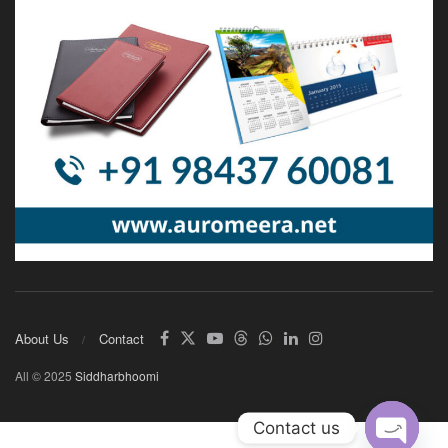
About Us
Contact
All © 2025
Siddharbhoomi
Contact us