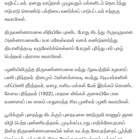
வழிபட்டவர். தனது வாழ்நாள் முழுவதும் மக்களிடம் தொடர்ந்து
ஈடுபாடு கொண்டு பக்தியை வளர்க்கப் பாடுபட்டவர் சற்குரு
சுவாமிகள்.
திருவண்ணாமலை வீதியிலே புரண்ட போது கிடந்து அருவுருவான
அண்ணாமலையே உமா மகேஸ்வரன் எனக் கண்டுணர்ந்து
தியானித்தபடி வருவோர்க்கெல்லாம் பேரருள் புரிந்து பார் புகழ்
பெற்றவர் பத்ராசல சுவாமிகள்.
பழனியிலிருந்த திருவண்ணாமலை வந்து ஆலயத்தில் உழவாரப்
பணி புரிந்தவர். தினமும் அன்னக்காவடி சுமந்து அடியார்களின்
பசிப்பிணி தீர்த்தவர். ஏழை, எளிய மக்கள் மேல் இரக்கம் கொண்ட
சேவை புரிந்தவர் (1922), பாதாள லிங்கக் குகையிலே பால
ரமணரைப் பல காலம் பாதுகாத்த சிவ முனிவர் பழனி சுவாமிகள்.
பூமிக்குள் புதைந்து கிடக்கும் புதையலை ஊடுருவி காணும் ஞான
விழி பெற்ற புண்ணியத்தால், முடிக்கப்படாது பாதிக்கோபுரமாய்
நின்ற திருவண்ணாமலையில் உள்ள வடக்கு கோபுரத்தைப் பூர்த்தி
செய்தவர். மக்களின் தீராத நோய்களையெல்லாம் பஞ்சாட்சர