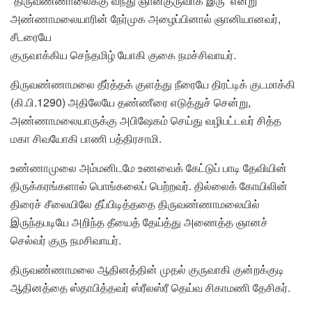
“திருவண்ணாலைக்கு வந்து ஞானகுருவாக இரு’ என்று
அண்ணாமலையாரின் நேர்முக அழைப்பினால் ஞானியானவர்,
சீடரையே
குருவாக்கிய செந்தமிழ் யோகி குகை நமச்சிவாயர்.
திருவண்ணாமலை தீர்த்தக் குளத்து நீரையே திரட்டிக் குடமாக்கி
(கி.பி.1290) அதிலேயே தண்ணீரை எடுத்துச் சென்று,
அண்ணாமலையாருக்கு அபிஷேகம் செய்து வழிபட்டவர் சித்த
மகா சிவயோகி பாணி பத்திரசாமி.
உண்ணாமுலை அம்மனிடமே உணவைக் கேட்டுப் பாடி தேவியின்
திருக்கரங்களால் பொங்கலைப் பெற்றவர். தில்லைக் கோயிலின்
திரைச் சீலையிலே தீப்பிடித்ததை திருவண்ணாமலையில்
இருந்தபடியே அறிந்த தீயைத் தேய்த்து அணைத்த ஞானச்
செல்வர் குரு நமசிவாயர்.
திருவண்ணாமலை ஆதினத்தின் முதல் குருவாகி குன்றக்குடி
ஆதினத்தை ஸ்தாபித்தவர் ஸ்ரீலஸ்ரீ தெய்வ சிகாமணி தேசிகர்.