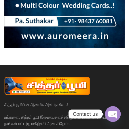
சித்தர் பூமியின் ஆன்மீக அன்பர்களே..!
Contact us
உங்களை, சித்தர் பூமி இணையதளத்திற்கு அன்போடு வரவேற்பதில்
நாங்கள் மட்டற்ற மகிழ்ச்சி அடைகிறோம்.
Open