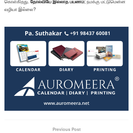
கொள்கிறது.
தோல்வியே இல்லாத பயணம்
; நமக்கு மட்டுமென்ன
வழியா இல்லை?
Previous Post