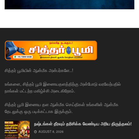
சித்தர் பூமியின் ஆன்மீக அன்பர்களே..!
உங்களை, சித்தர் பூமி இணையதளத்திற்கு அன்போடு வரவேற்பதில்
நாங்கள் மட்டற்ற மகிழ்ச்சி அடைகிறோம்.
சித்தர் பூமி இணைய தள ஆன்மீக செய்திகள் உங்களின் ஆன்மீக
தேடலுக்கு ஒரு படிக்கட்டாக இருக்கும்.
நஷ்டங்கள் தீரவும் தரிசிக்க வேண்டிய அரிய திருத்தலம்!
AUGUST 8, 2026