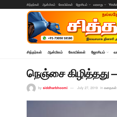
சித்தர்கள்
ஆன்மிகம்
கோயில்கள்
ஜோசியம்
வரலாறு
Yout
சித்தர்கள்
ஆன்மிகம்
கோயில்கள்
ஜோசியம்
வ
நெஞ்சை கிழித்தது –
by
siddharbhoomi
July 27, 2019
in
கதைகள்