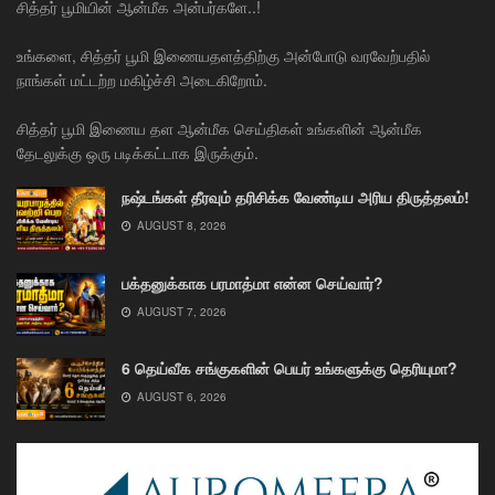
சித்தர் பூமியின் ஆன்மீக அன்பர்களே..!
உங்களை, சித்தர் பூமி இணையதளத்திற்கு அன்போடு வரவேற்பதில்
நாங்கள் மட்டற்ற மகிழ்ச்சி அடைகிறோம்.
சித்தர் பூமி இணைய தள ஆன்மீக செய்திகள் உங்களின் ஆன்மீக
தேடலுக்கு ஒரு படிக்கட்டாக இருக்கும்.
நஷ்டங்கள் தீரவும் தரிசிக்க வேண்டிய அரிய திருத்தலம்!
AUGUST 8, 2026
பக்தனுக்காக பரமாத்மா என்ன செய்வார்?
AUGUST 7, 2026
6 தெய்வீக சங்குகளின் பெயர் உங்களுக்கு தெரியுமா?
AUGUST 6, 2026