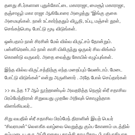
தனது சீடர்களான புதுக்கோட்டை மகாராஜா, மைசூர் மகாராஜா,
தஞ்சாவூர் மகா ராஜா ஆகியோரை அழைத்து “இங்கு குகை
அமையுங்கள். நான் உட்கார்ந்ததும் விபூதி, உப்பு, மஞ்சள் தூள்,
செங்கற்பொடி போட்டு மூடி விடுங்கள்.
ஒன்பதாம் நாள் சிரசின் மேல் வில்வ விருட்சம் தோன்றும்.
பன்னிரெண்டாம் நாள் காசி யிலிருந்து ஒருவர் சிவ லிங்கம்
கொண்டு வருவார். அதை வைத்து கோயில் எழுப்புங்கள்.
இந்த வில்வ விருட்சத்திற்கு எந்த மறைப்பும் வேண்டாம். மேடை
போட்டு விடுங்கள்” என்று அருளினார் . அதே போல் செய்தார்கள்
>> கடந்த 17 ஆம் நூற்றாண்டில் அவதரித்த நெரூர் ஸ்ரீ சதாசிவ
பிரம்மேந்திராள் சிறுவயது முதலே அறிவுக் கொழுந்தாக
விளங்கியவர்..
சிறு வயதில் ஸ்ரீ சதாசிவ பிரம்மேந் திராளின் இயற் பெயர்
“சிவராமன்” லௌகீக வாழ்வை வெறுத்து கும்ப கோணம் மடத்தில்
தம்முடைய குரு அப்போதைய காஞ்சி காம கோடி பீடாதிபாதியாக