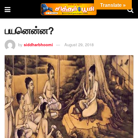
Translate »
பயனென்ன?
by
siddharbhoomi
August 29, 2018