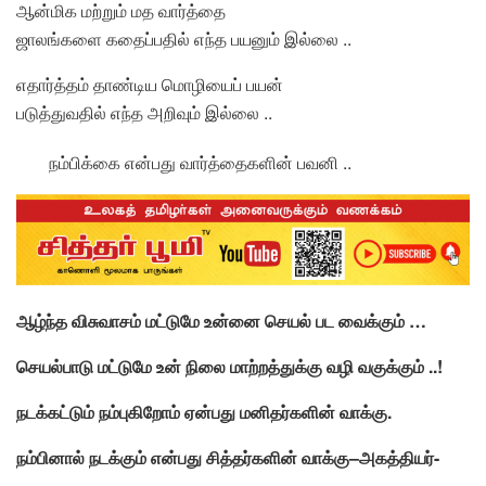
ஆன்மிக மற்றும் மத வார்த்தை
ஜாலங்களை கதைப்பதில் எந்த பயனும் இல்லை ..
எதார்த்தம் தாண்டிய மொழியைப் பயன்
படுத்துவதில் எந்த அறிவும் இல்லை ..
நம்பிக்கை என்பது வார்த்தைகளின் பவனி ..
ஆழ்ந்த
விசுவாசம்
மட்டுமே
உன்னை
செயல்
பட
வைக்கும்
…
செயல்பாடு
மட்டுமே
உன்
நிலை
மாற்றத்துக்கு
வழி
வகுக்கும்
..!
நடக்கட்டும்
நம்புகிறோம்
ஏன்பது
மனிதர்களின்
வாக்கு
.
நம்பினால்
நடக்கும்
என்பது
சித்தர்களின்
வாக்கு
–
அகத்தியர்-