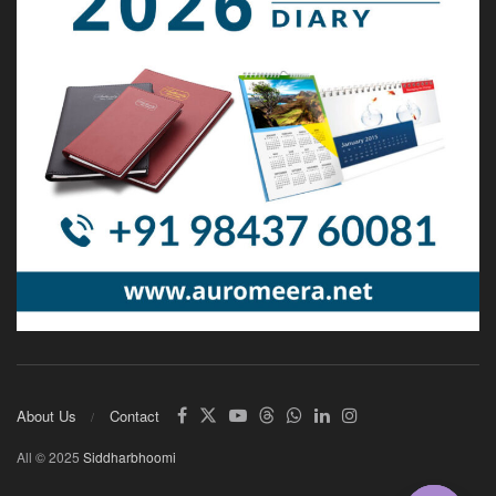
About Us
Contact
All © 2025
Siddharbhoomi