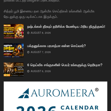
நாங்கள் மட்டற்ற மகிழ்ச்சி அடைகிறோம்.
சித்தர் பூமி இணைய தள ஆன்மீக செய்திகள் உங்களின் ஆன்மீக
தேடலுக்கு ஒரு படிக்கட்டாக இருக்கும்.
நஷ்டங்கள் தீரவும் தரிசிக்க வேண்டிய அரிய திருத்தலம்!
AUGUST 8, 2026
பக்தனுக்காக பரமாத்மா என்ன செய்வார்?
AUGUST 7, 2026
6 தெய்வீக சங்குகளின் பெயர் உங்களுக்கு தெரியுமா?
AUGUST 6, 2026