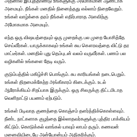
அதனால் இப்புத்தாண்டு உங்களுக்கு அமோகமான ஆண்டாக
அமையும். நீங்கள் மனதில் நினைத்தது எல்லாம் நிறைவேறும்.
உங்கள் வாழ்க்கை தரம் நீங்கள் எதிர்பாராத அளவிற்கு
அமோகமாக அமையும்.
எந்த ஒரு விஷயத்தையும் ஒரு முறைக்கு பல முறை யோசித்தே
செய்வீர்கள். யாருக்காகவும் உங்கள் சுய கௌரவத்தை விட்டு தர
மாட்டீர்கள். மனதில் புது தெம்புடன் வலம் வருவீர்கள். பணம் பல
வழிகளில் உங்களை தேடி வரும்.
குடும்பத்தில் மகிழ்ச்சி பொங்கும். சுப காரியங்கள் நடைபெறும்.
உங்கள் திறமைக்கேற்ற அங்கீகாரம் கிடைக்கும். உடல்
ஆரோக்கியம் சிறப்பாக இருக்கும். ஒரு சிலருக்கு திட்டமிடாத
வெளிநாட்டு பயணம் ஏற்படும்.
உங்கள் பிடிவாத குணத்தை கொஞ்சம் தளர்த்திக்கொள்ளவும்.
நீண்ட நாட்களாக குழந்தை இல்லாதவர்களுக்கு புத்திர பாக்கியம்
கிட்டும். கொடுக்கல் வாங்கல் யாவும் லாபம் தரும். கணவன்
மனைவியிடையே அன்யோன்யம் அதிகரிக்கும்.