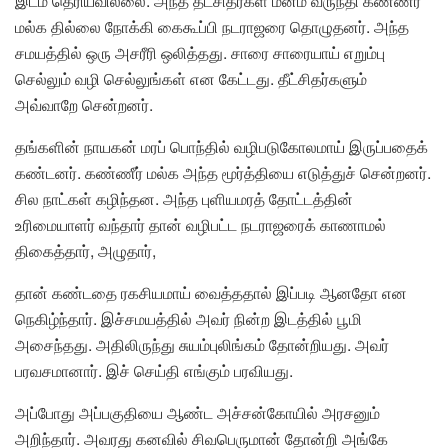
இடம் தெரியவில்லை. அந்த தீட்சிதர்கள் மனம் வருந்தி கண்ணீர்
மல்க தில்லை நோக்கி கைகூப்பி நடராஜரை தொழுதனர். அந்த
சமயத்தில் ஒரு அசரீரி ஒலித்தது. சாரை சாரையாய் எறும்பு
செல்லும் வழி செல்லுங்கள் என கேட்டது. தீட்சிதர்களும்
அவ்வாறே சென்றனர்.
தங்களின் நாயகன் மரப் பொந்தில் வழிபடுகோலமாய் இருப்பதைக்
கண்டனர். கண்ணீர் மல்க அந்த மூர்த்தியை எடுத்துச் சென்றனர்.
சில நாட்கள் கழிந்தன. அந்த புளியமரத் தோட்டத்தின்
உரிமையாளர் வந்தார் தான் வழிபட்ட நடராஜரைக் காணாமல்
திகைத்தார், அழுதார்,
தான் கண்டதை ரகசியமாய் வைத்ததால் இப்படி ஆனதோ என
நெகிழ்ந்தார். இச்சமயத்தில் அவர் நின்ற இடத்தில் பூமி
அசைந்தது. அதிலிருந்து சுயம்புலிங்கம் தோன்றியது. அவர்
பரவசமானார். இச் செய்தி எங்கும் பரவியது.
அப்போது அப்பகுதியை ஆண்ட அச்சன்கோயில் அரசனும்
அறிந்தார். அவரது கனவில் சிவபெருமான் தோன்றி அங்கே