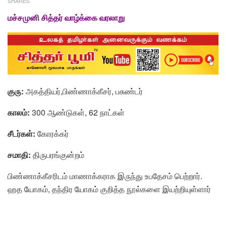
SHARES
மச்சமுனி சித்தர் வாழ்க்கை வரலாறு
குரு
:
அகத்தியர்,பிண்ணாக்கீசர், பசுண்டர்
காலம்
:
300 ஆண்டுகள், 62 நாட்கள்
சீடர்கள்
:
கோரக்கர்
சமாதி
:
திருபரங்குன்றம்
பிண்ணாக்கீசரிடம் மாணாக்கராக இருந்து உபதேசம் பெற்றார்.
ஹத யோகம், தந்திர யோகம் குறித்த நூல்களை இயற்றியுள்ளார்