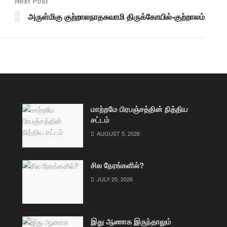
Next Post
அருள்மிகு குற்றாலநாதசுவாமி திருக்கோயில்-குற்றாலம்
மாற்றமே பிரபஞ்சத்தின் நித்திய
சட்டம்
AUGUST 5, 2026
சில நேரங்களில்?
JULY 20, 2026
இது ஆணாக இருந்தாலும்