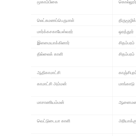
மூகாம்பிகை
கொல்லூர
லெட்சுமணப்பெருமாள்
திருமூழிக
மார்க்கசகாயேஸ்வரர்
ஒரத்தூர்
இளமையாக்கினார்
சிதம்பரம்
தில்லைக் காளி
சிதம்பரம்
ஆதிகாமாட்சி
காஞ்சிபுரம
காமாட்சி அம்மன்
மாங்காடு
மாசாணியம்மன்
ஆனைமலை
வெட்டுடையா காளி
அரியாக்கு