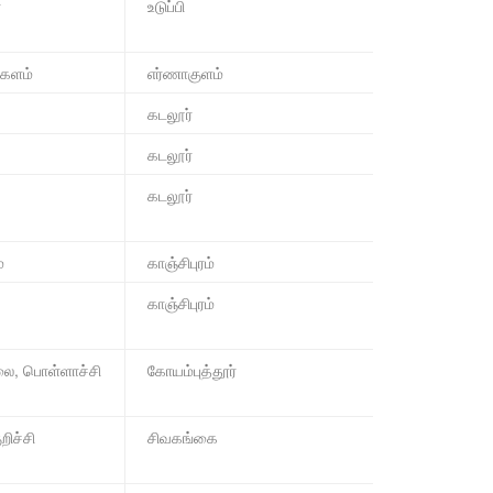
்
உடுப்பி
்களம்
எர்ணாகுளம்
கடலூர்
கடலூர்
கடலூர்
்
காஞ்சிபுரம்
காஞ்சிபுரம்
, பொள்ளாச்சி
கோயம்புத்தூர்
றிச்சி
சிவகங்கை