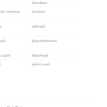
சிவகங்கை
காடு, சென்னை
சென்னை
டி
தஞ்சாவூர்
்தல்
திருவண்ணாமலை
புட்லூர்)
திருவள்ளூர்
்
நாகப்பட்டினம்