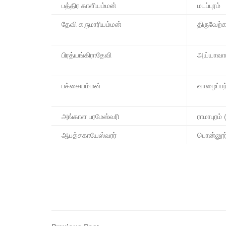
பத்திர காளியம்மன்
மடப்புரம்
தேவி கருமாரியம்மன்
திருவேற்
பிரத்யங்கிராதேவி
அய்யாவா
பச்சையம்மன்
வாழைப்பந
அங்காள பரமேஸ்வரி
ராமாபுரம் (
ஆபத்சகாயேஸ்வரர்
பொன்னூர