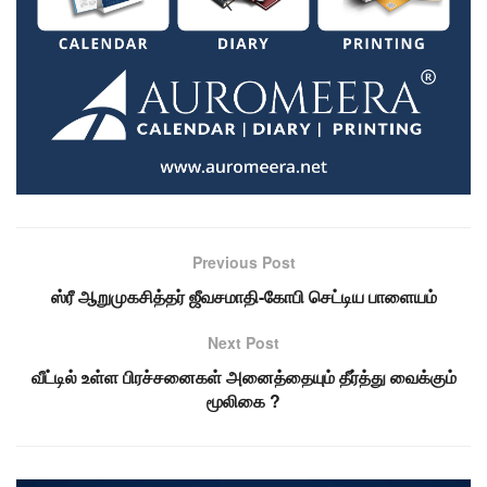
Previous Post
ஸ்ரீ ஆறுமுகசித்தர் ஜீவசமாதி-கோபி செட்டிய பாளையம்
Next Post
வீட்டில் உள்ள பிரச்சனைகள் அனைத்தையும் தீர்த்து வைக்கும்
மூலிகை ?