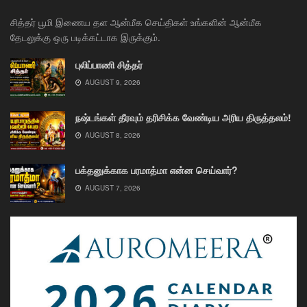
சித்தர் பூமி இணைய தள ஆன்மீக செய்திகள் உங்களின் ஆன்மீக
தேடலுக்கு ஒரு படிக்கட்டாக இருக்கும்.
புலிப்பாணி சித்தர்
AUGUST 9, 2026
நஷ்டங்கள் தீரவும் தரிசிக்க வேண்டிய அரிய திருத்தலம்!
AUGUST 8, 2026
பக்தனுக்காக பரமாத்மா என்ன செய்வார்?
AUGUST 7, 2026