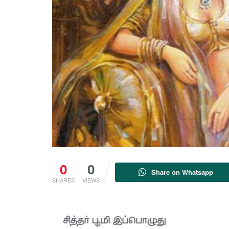
0
0
Share on Whatsapp
SHARES
VIEWS