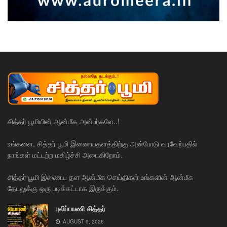
சித்தர் பூமியின் ஆன்மீக அன்பர்களே..!
உங்களை, சித்தர் பூமி இணையதளத்திற்கு அன்போடு வரவேற்பதில்
நாங்கள் மட்டற்ற மகிழ்ச்சி அடைகிறோம்.
சித்தர் பூமி இணைய தள ஆன்மீக செய்திகள் உங்களின் ஆன்மீக
தேடலுக்கு ஒரு படிக்கட்டாக இருக்கும்.
புலிப்பாணி சித்தர்
AUGUST 9, 2026