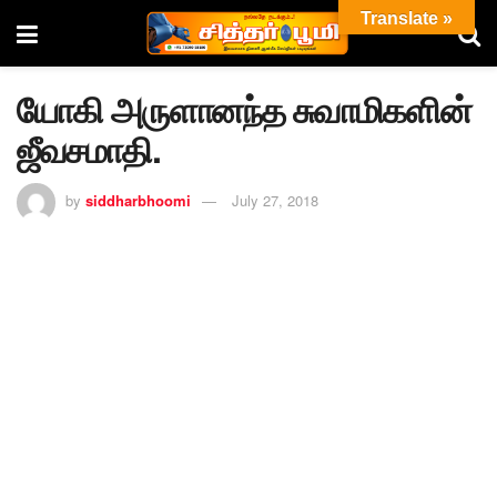
Translate »
யோகி அருளானந்த சுவாமிகளின்
ஜீவசமாதி.
by
siddharbhoomi
July 27, 2018