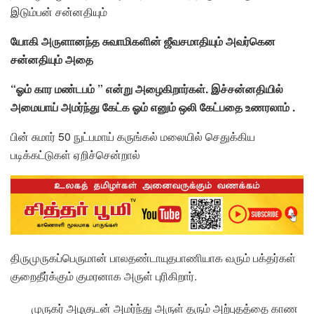
இடும்பன் சன்னதியும்
யோகி அருளானந்த சுவாமிகளின் ஜீவசமாதியும் அவர்கென
சன்னதியும் அதை
“ஓம் கார மண்டபம் ” என்று அழைகிறார்கள். இச்சன்னதியில்
அமையாய் அமர்ந்து கேட்க ஓம் எனும் ஒலி கேட்பதை உணரலாம் .
பின் சுமார் 50 நுட்பமாய் கருங்கல் மலையில் செதுக்கிய
படிக்கட்டுகள் ஏறிச்சென்றால்
திருமுருகப்பெருமான் பாலதண்டாயுதபாணியாக வரும் பக்தர்கள்
குறைதீர்க்கும் குமரனாக அருள் புரிகிறார்.
முருகர் அழகுடன் அமர்ந்து அருள் தரும் அற்புதத்தை காண