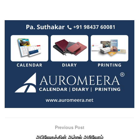
Previous Post
அபிஷேகத்தின் ஆற்றல் அறிவோம்