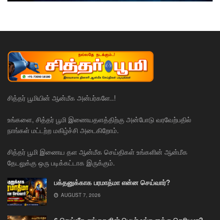
சித்தர் பூமியின் ஆன்மீக அன்பர்களே..!
உங்களை, சித்தர் பூமி இணையதளத்திற்கு அன்போடு வரவேற்பதில்
நாங்கள் மட்டற்ற மகிழ்ச்சி அடைகிறோம்.
சித்தர் பூமி இணைய தள ஆன்மீக செய்திகள் உங்களின் ஆன்மீக
தேடலுக்கு ஒரு படிக்கட்டாக இருக்கும்.
பக்தனுக்காக பரமாத்மா என்ன செய்வார்?
AUGUST 7, 2026