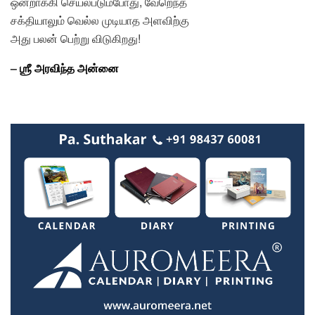
ஒன்றாக்கி செயல்படும்போது, வேறெந்த
சக்தியாலும் வெல்ல முடியாத அளவிற்கு
அது பலன் பெற்று விடுகிறது!
–
ஶ்ரீ அரவிந்த அன்னை