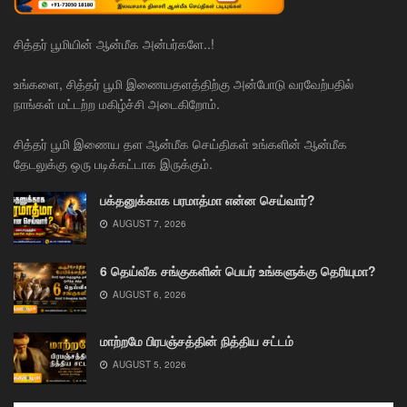
சித்தர் பூமியின் ஆன்மீக அன்பர்களே..!
உங்களை, சித்தர் பூமி இணையதளத்திற்கு அன்போடு வரவேற்பதில்
நாங்கள் மட்டற்ற மகிழ்ச்சி அடைகிறோம்.
சித்தர் பூமி இணைய தள ஆன்மீக செய்திகள் உங்களின் ஆன்மீக
தேடலுக்கு ஒரு படிக்கட்டாக இருக்கும்.
பக்தனுக்காக பரமாத்மா என்ன செய்வார்?
AUGUST 7, 2026
6 தெய்வீக சங்குகளின் பெயர் உங்களுக்கு தெரியுமா?
AUGUST 6, 2026
மாற்றமே பிரபஞ்சத்தின் நித்திய சட்டம்
AUGUST 5, 2026