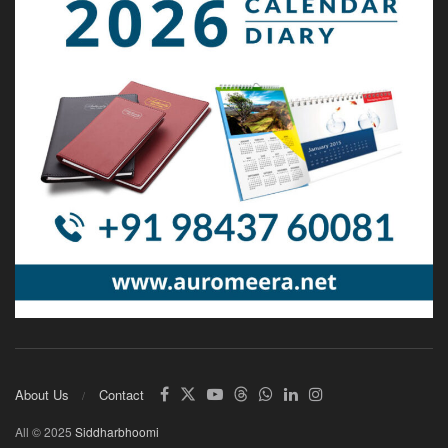
About Us
Contact
All © 2025
Siddharbhoomi