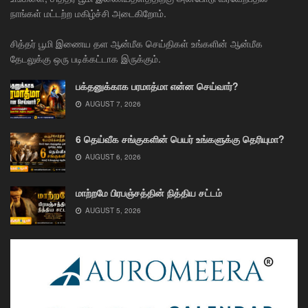
நாங்கள் மட்டற்ற மகிழ்ச்சி அடைகிறோம்.
சித்தர் பூமி இணைய தள ஆன்மீக செய்திகள் உங்களின் ஆன்மீக
தேடலுக்கு ஒரு படிக்கட்டாக இருக்கும்.
பக்தனுக்காக பரமாத்மா என்ன செய்வார்?
AUGUST 7, 2026
6 தெய்வீக சங்குகளின் பெயர் உங்களுக்கு தெரியுமா?
AUGUST 6, 2026
மாற்றமே பிரபஞ்சத்தின் நித்திய சட்டம்
AUGUST 5, 2026