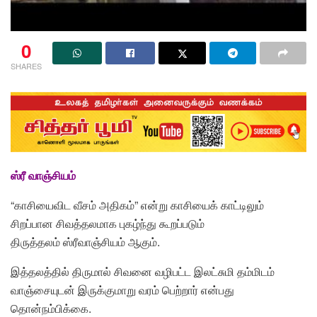
0
SHARES
ஸ்ரீ வாஞ்சியம்
“காசியைவிட வீசம் அதிகம்” என்று காசியைக் காட்டிலும்
சிறப்பான சிவத்தலமாக புகழ்ந்து கூறப்படும்
திருத்தலம்
ஸ்ரீவாஞ்சியம்
ஆகும்.
இத்தலத்தில்
திருமால்
சிவனை வழிபட்ட
இலட்சுமி தம்மிடம்
வாஞ்சையுடன் இருக்குமாறு வரம் பெற்றார் என்பது
தொன்நம்பிக்கை.