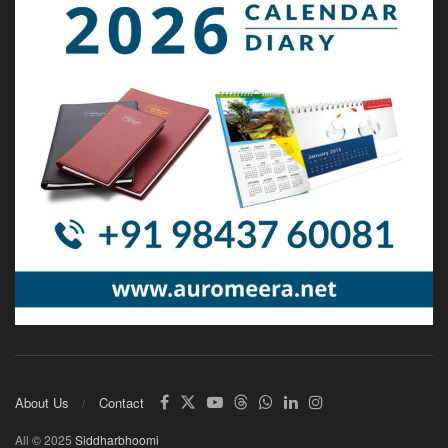
About Us
Contact
All © 2025
Siddharbhoomi