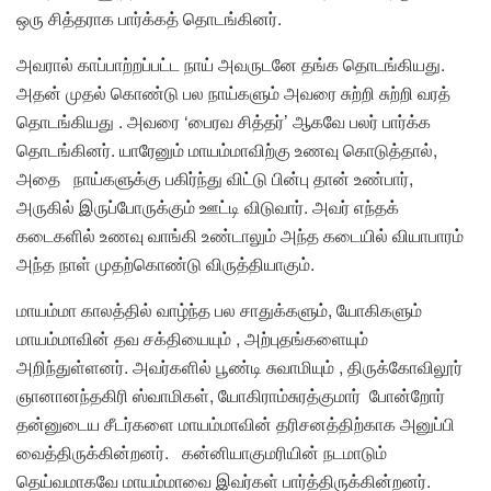
ஒரு சித்தராக பார்க்கத் தொடங்கினர்.
அவரால் காப்பாற்றப்பட்ட நாய் அவருடனே தங்க தொடங்கியது.
அதன் முதல் கொண்டு பல நாய்களும் அவரை சுற்றி சுற்றி வரத்
தொடங்கியது . அவரை ‘பைரவ சித்தர்’ ஆகவே பலர் பார்க்க
தொடங்கினர். யாரேனும் மாயம்மாவிற்கு உணவு கொடுத்தால்,
அதை நாய்களுக்கு பகிர்ந்து விட்டு பின்பு தான் உண்பார்,
அருகில் இருப்போருக்கும் ஊட்டி விடுவார். அவர் எந்தக்
கடைகளில் உணவு வாங்கி உண்டாலும் அந்த கடையில் வியாபாரம்
அந்த நாள் முதற்கொண்டு விருத்தியாகும்.
மாயம்மா காலத்தில் வாழ்ந்த பல சாதுக்களும், யோகிகளும்
மாயம்மாவின் தவ சக்தியையும் , அற்புதங்களையும்
அறிந்துள்ளனர். அவர்களில் பூண்டி சுவாமியும் , திருக்கோவிலூர்
ஞானானந்தகிரி ஸ்வாமிகள், யோகிராம்சுரத்குமார் போன்றோர்
தன்னுடைய சீடர்களை மாயம்மாவின் தரிசனத்திற்காக அனுப்பி
வைத்திருக்கின்றனர். கன்னியாகுமரியின் நடமாடும்
தெய்வமாகவே மாயம்மாவை இவர்கள் பார்த்திருக்கின்றனர்.