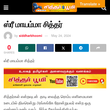
Translate »
ஸ்ரீ மாயம்மா சித்தர்
by
siddharbhoomi
May 24, 2024
0
SHARES
ஸ்ரீ மாயம்மா சித்தர்
சித்தர்கள் என்றவுடன் தாடி வைத்த ரொம்ப எளிமையான
உடையில் திடீரென்று அங்கங்கே தோன்றுபவர் என்ற ஒரு
எண்ணம் உண்டாகும் . இந்த தோற்றத்திலிருந்து