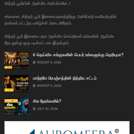
சித்தர் பூமியின் ஆன்மீக அன்பர்களே..!
உங்களை, சித்தர் பூமி இணையதளத்திற்கு அன்போடு வரவேற்பதில்
நாங்கள் மட்டற்ற மகிழ்ச்சி அடைகிறோம்.
சித்தர் பூமி இணைய தள ஆன்மீக செய்திகள் உங்களின் ஆன்மீக
தேடலுக்கு ஒரு படிக்கட்டாக இருக்கும்.
6 தெய்வீக சங்குகளின் பெயர் உங்களுக்கு தெரியுமா?
AUGUST 6, 2026
மாற்றமே பிரபஞ்சத்தின் நித்திய சட்டம்
AUGUST 5, 2026
சில நேரங்களில்?
JULY 20, 2026