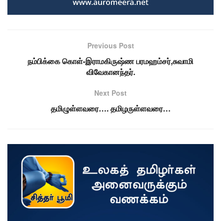
Previous Post
நம்பிக்கை கொள்-இராமகிருஷ்ண பரமஹம்சர்,சுவாமி
விவேகானந்தர்.
Next Post
தமிழுள்ளவரை…. தமிழருள்ளவரை…