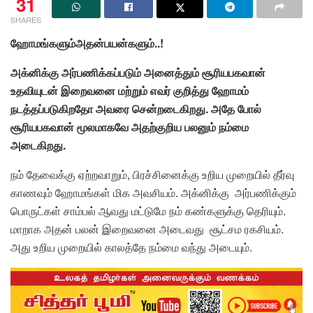
31
SHARES
ஹோமங்களும்அதன்பயன்களும்..!
அக்னிக்கு
அர்பணிக்கப்படும்
அனைத்தும்
சூரியபகவான்
உதவியுடன்
இறைவனை
மற்றும்
எவர்
குறித்து
ஹோமம்
நடத்தப்படுகிறதோ
அவரை
சென்றடைகிறது
.
அதே
போல்
சூரியபகவான்
மூலமாகவே
அதற்குறிய
பலனும்
நம்மை
அடைகிறது
.
நம் தேவைக்கு ஏற்றவாறும், பிரச்சினைக்கு உறிய முறையில் தீர்வு
காணவும் ஹோமங்கள் மிக அவசியம். அக்னிக்கு அர்பணிக்கும்
பொருட்கள் சாம்பல் ஆவது மட்டுமே நம் கண்களுக்கு தெரியும்.
மாறாக அதன் பலன் இறைவனை அடைவது சூட்சம ரகசியம்.
அது உறிய முறையில் காலத்தே நம்மை வந்து அடையும்.