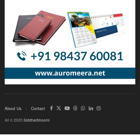
About Us
Contact
All © 2025
Siddharbhoomi