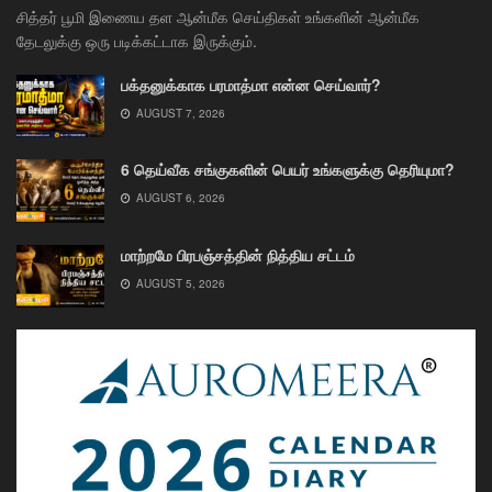
சித்தர் பூமி இணைய தள ஆன்மீக செய்திகள் உங்களின் ஆன்மீக
தேடலுக்கு ஒரு படிக்கட்டாக இருக்கும்.
பக்தனுக்காக பரமாத்மா என்ன செய்வார்?
AUGUST 7, 2026
6 தெய்வீக சங்குகளின் பெயர் உங்களுக்கு தெரியுமா?
AUGUST 6, 2026
மாற்றமே பிரபஞ்சத்தின் நித்திய சட்டம்
AUGUST 5, 2026