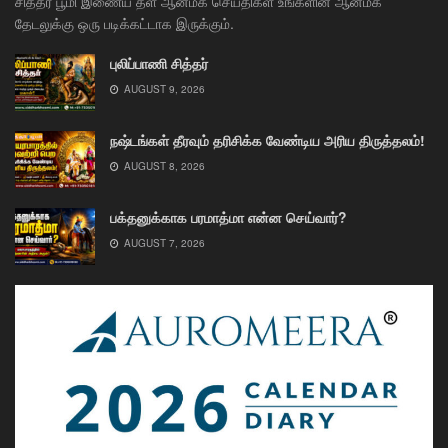
சித்தர் பூமி இணைய தள ஆன்மீக செய்திகள் உங்களின் ஆன்மீக
தேடலுக்கு ஒரு படிக்கட்டாக இருக்கும்.
புலிப்பாணி சித்தர்
AUGUST 9, 2026
நஷ்டங்கள் தீரவும் தரிசிக்க வேண்டிய அரிய திருத்தலம்!
AUGUST 8, 2026
பக்தனுக்காக பரமாத்மா என்ன செய்வார்?
AUGUST 7, 2026