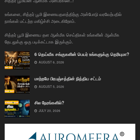
சித்தர் பூமியின் ஆன்மீக அன்பர்களே..!
உங்களை, சித்தர் பூமி இணையதளத்திற்கு அன்போடு வரவேற்பதில்
நாங்கள் மட்டற்ற மகிழ்ச்சி அடைகிறோம்.
சித்தர் பூமி இணைய தள ஆன்மீக செய்திகள் உங்களின் ஆன்மீக
தேடலுக்கு ஒரு படிக்கட்டாக இருக்கும்.
6 தெய்வீக சங்குகளின் பெயர் உங்களுக்கு தெரியுமா?
AUGUST 6, 2026
மாற்றமே பிரபஞ்சத்தின் நித்திய சட்டம்
AUGUST 5, 2026
சில நேரங்களில்?
JULY 20, 2026