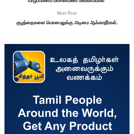
யாழ்ப்பாணம் மாசிலாமணி மங்களம்மாள்
Next Post
குழந்தைகளை மொபைலுக்கு அடிமை ஆக்காதீர்கள்.