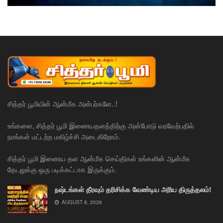
சித்தர் பூமியின் ஆன்மீக அன்பர்களே..!
உங்களை, சித்தர் பூமி இணையதளத்திற்கு அன்போடு வரவேற்பதில்
நாங்கள் மட்டற்ற மகிழ்ச்சி அடைகிறோம்.
சித்தர் பூமி இணைய தள ஆன்மீக செய்திகள் உங்களின் ஆன்மீக
தேடலுக்கு ஒரு படிக்கட்டாக இருக்கும்.
நஷ்டங்கள் தீரவும் தரிசிக்க வேண்டிய அரிய திருத்தலம்!
AUGUST 8, 2026