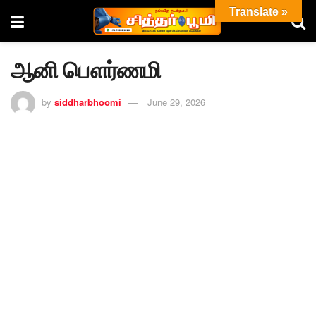
Translate »
ஆனி பௌர்ணமி
by
siddharbhoomi
June 29, 2026