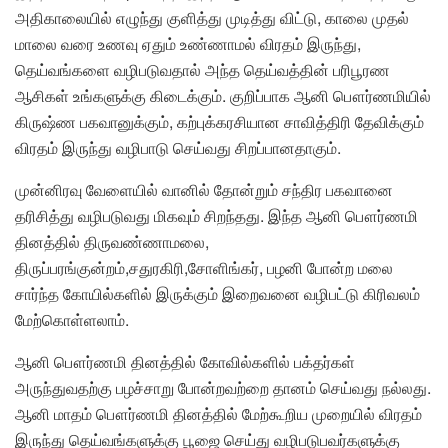
அதிகாலையில் எழுந்து குளித்து முடித்து விட்டு, காலை முதல்
மாலை வரை உணவு ஏதும் உண்ணாமல் விரதம் இருந்து,
தெய்வங்களை வழிபடுவதால் அந்த தெய்வத்தின் பரிபூரண
ஆசிகள் உங்களுக்கு கிடைக்கும். குறிப்பாக ஆனி பௌர்ணமியில்
கிருஷ்ண பகவானுக்கும், கற்புக்கரசியான சாவித்திரி தேவிக்கும்
விரதம் இருந்து வழிபாடு செய்வது சிறப்பானதாகும்.
முன்னிரவு வேளையில் வானில் தோன்றும் சந்திர பகவானை
தரிசித்து வழிபடுவது மிகவும் சிறந்தது. இந்த ஆனி பௌர்ணமி
தினத்தில் திருவண்ணாமலை,
திருப்பரங்குன்றம்,சதுரகிரி,சோளிங்கர், பழனி போன்ற மலை
சார்ந்த கோயில்களில் இருக்கும் இறைவனை வழிபட்டு கிரிவலம்
மேற்கொள்ளலாம்.
ஆனி பௌர்ணமி தினத்தில் கோவில்களில் பக்தர்கள்
அருந்துவதற்கு பழச்சாறு போன்றவற்றை தானம் செய்வது நல்லது.
ஆனி மாதம் பௌர்ணமி தினத்தில் மேற்கூறிய முறையில் விரதம்
இருந்து தெய்வங்களுக்கு பூஜை செய்து வழிபடுபவர்களுக்கு