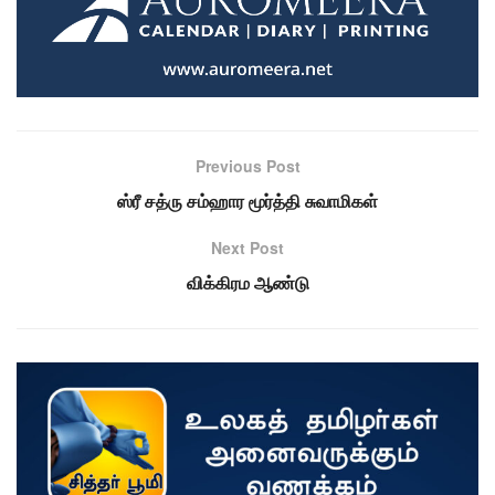
Previous Post
ஸ்ரீ சத்ரு சம்ஹார மூர்த்தி சுவாமிகள்
Next Post
விக்கிரம ஆண்டு