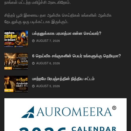
நாங்கள் மட்டற்ற மகிழ்ச்சி அடைகிறோம்.
சித்தர் பூமி இணைய தள ஆன்மீக செய்திகள் உங்களின் ஆன்மீக
தேடலுக்கு ஒரு படிக்கட்டாக இருக்கும்.
பக்தனுக்காக பரமாத்மா என்ன செய்வார்?
AUGUST 7, 2026
6 தெய்வீக சங்குகளின் பெயர் உங்களுக்கு தெரியுமா?
AUGUST 6, 2026
மாற்றமே பிரபஞ்சத்தின் நித்திய சட்டம்
AUGUST 5, 2026