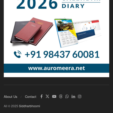
About Us
Contact
All © 2025
Siddharbhoomi