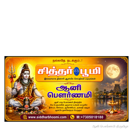
ஆனி பௌர்ணமி திருவிழா