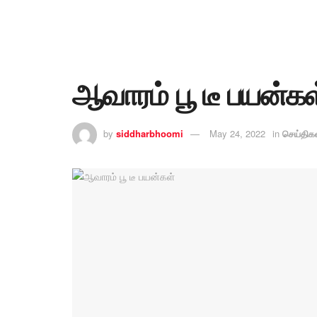
ஆவாரம் பூ டீ பயன்கள
by
siddharbhoomi
May 24, 2022
in
செய்திக