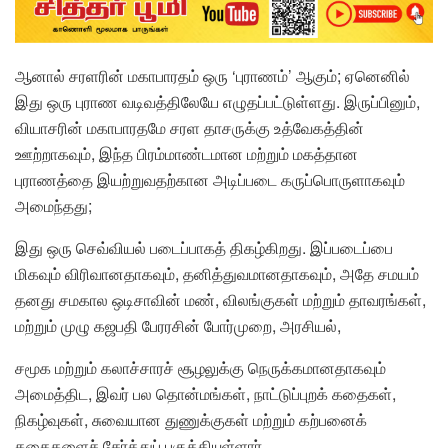
ஆனால் சரளரின் மகாபாரதம் ஒரு ‘புராணம்’ ஆகும்; ஏனெனில்
இது ஒரு புராண வடிவத்திலேயே எழுதப்பட்டுள்ளது. இருப்பினும்,
வியாசரின் மகாபாரதமே சரள தாசருக்கு உத்வேகத்தின்
ஊற்றாகவும், இந்த பிரம்மாண்டமான மற்றும் மகத்தான
புராணத்தை இயற்றுவதற்கான அடிப்படை கருப்பொருளாகவும்
அமைந்தது;
இது ஒரு செவ்வியல் படைப்பாகத் திகழ்கிறது. இப்படைப்பை
மிகவும் விரிவானதாகவும், தனித்துவமானதாகவும், அதே சமயம்
தனது சமகால ஒடிசாவின் மண், விலங்குகள் மற்றும் தாவரங்கள்,
மற்றும் முழு கஜபதி பேரரசின் போர்முறை, அரசியல்,
சமூக மற்றும் கலாச்சாரச் சூழலுக்கு நெருக்கமானதாகவும்
அமைத்திட, இவர் பல தொன்மங்கள், நாட்டுப்புறக் கதைகள்,
நிகழ்வுகள், சுவையான துணுக்குகள் மற்றும் கற்பனைக்
கதைகளைச் சேர்த்துப் புகுத்தியுள்ளார்.