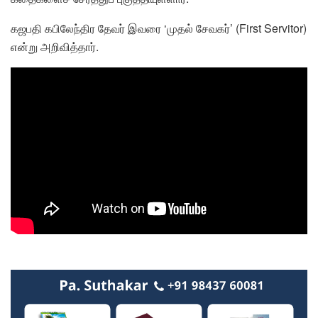
கஜபதி கபிலேந்திர தேவர் இவரை ‘முதல் சேவகர்’ (First Servitor)
என்று அறிவித்தார்.