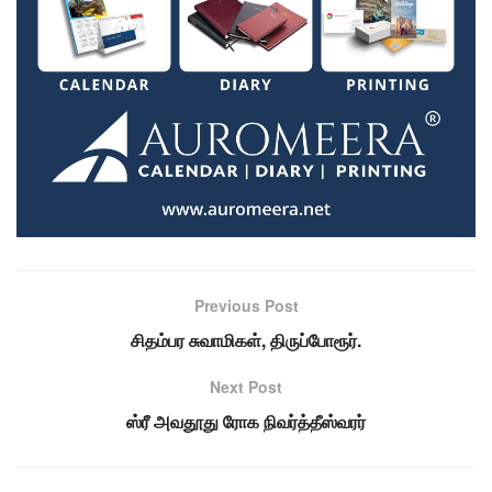
Previous Post
சிதம்பர சுவாமிகள், திருப்போரூர்.
Next Post
ஸ்ரீ அவதூது ரோக நிவர்த்தீஸ்வரர்