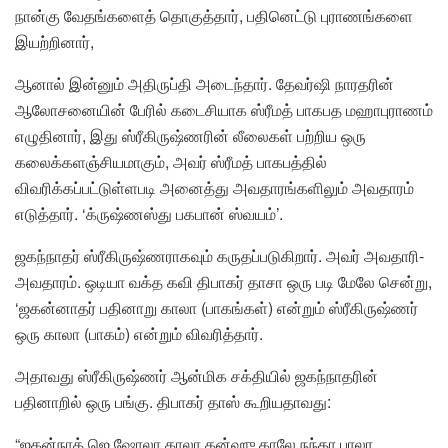
நான்கு வேதங்களைத் தொகுத்தார், பதினெட்டு புராணங்களை
இயற்றினார்,
ஆனால் இன்னும் அதிருப்தி அடைந்தார். தேவர்ஷி நாரதரின்
ஆலோசனையின் பேரில் கடைசியாக ஸ்ரீமத் பாகபத மஹாபுராணம்
எழுதினார், இது ஸ்ரீகிருஷ்ணரின் லீலைகள் பற்றிய ஒரு
கலைக்களஞ்சியமாகும், அவர் ஸ்ரீமத் பாகபத்தில்
விவரிக்கப்பட்டுள்ளபடி அனைத்து அவதாரங்களிலும் அவதாரம்
எடுத்தார். ‘க்ருஷ்ணஸ்து பகபான் ஸ்வயம்’.
ஜகந்நாதர் ஸ்ரீகிருஷ்ணராகவும் கருதப்படுகிறார். அவர் அவதாரி-
அவதாரம். ஒடியா வக்த கவி திபாகர் தாசா ஒரு படி மேலே சென்று,
‘ஜகன்னாதர் பதினாறு காலா (பாகங்கள்) என்றும் ஸ்ரீகிருஷ்ணர்
ஒரு காலா (பாகம்) என்றும் விவரித்தார்.
அதாவது ஸ்ரீகிருஷ்ணர் ஆன்மிக சக்தியில் ஜகந்நாதரின்
பதினாறில் ஒரு பங்கு. திபாகர் தாஸ் கூறியதாவது:
“ஜகன்நாத் ஜெ ஷோலா காலா தன்ஹு காலே நந்தா பாலா