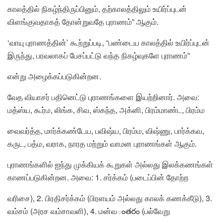
காலத்தில் நிகழ்ந்திருப்பினும், தற்காலத்திலும் உயிர்ப்புடன்
விளங்குவதாகத் தோன்றுவதே புராணம்” ஆகும்.
‘வாயு புராணத்தின்’ கூற்றுப்படி, “பண்டைய காலத்தில் உயிர்ப்புடன்
இருந்து, பரவலாகப் பேசப்பட்டு வந்த நிகழ்வுகளே புராணம்”
என்று அழைக்கப்படுகின்றன.
வேத வியாசர் பதினெட்டு புராணங்களை இயற்றினார். அவை:
மத்ஸ்ய, கூர்ம, லிங்க, சிவ, ஸ்கந்த, அக்னி, பிரம்மாண்ட, பிரம்ம
வைவர்த்த, மார்க்கண்டேய, பவிஷ்ய, பிரம்ம, விஷ்ணு, பார்க்கவ,
கருட, பத்ம, வராக, நாரத மற்றும் வாமன புராணங்கள் ஆகும்.
புராணங்களில் ஐந்து முக்கியக் கூறுகள் அல்லது இலக்கணங்கள்
காணப்படுகின்றன. அவை: 1. சர்க்கம் (படைப்பின் தோற்ற
வரிசை), 2. பிரதிசர்க்கம் (பிரளயம் அல்லது காலக் கணக்கீடு), 3.
வம்சம் (அரச வம்சாவளி), 4. மன்வంతరం (பல்வேறு