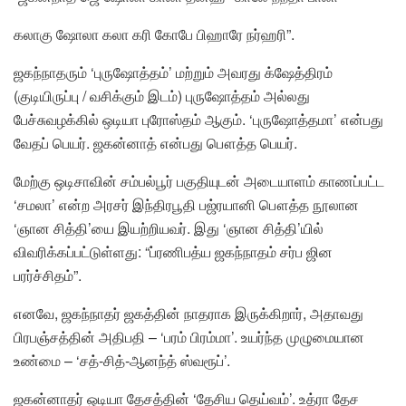
கலாகு ஷோலா கலா கரி கோபே பிஹாரே நர்ஹரி”.
ஜகந்நாதரும் ‘புருஷோத்தம்’ மற்றும் அவரது க்ஷேத்திரம்
(குடியிருப்பு / வசிக்கும் இடம்) புருஷோத்தம் அல்லது
பேச்சுவழக்கில் ஒடியா புரோஸ்தம் ஆகும். ‘புருஷோத்தமா’ என்பது
வேதப் பெயர். ஜகன்னாத் என்பது பௌத்த பெயர்.
மேற்கு ஒடிசாவின் சம்பல்பூர் பகுதியுடன் அடையாளம் காணப்பட்ட
‘சமலா’ என்ற அரசர் இந்திரபூதி பஜ்ரயானி பௌத்த நூலான
‘ஞான சித்தி’யை இயற்றியவர். இது ‘ஞான சித்தி’யில்
விவரிக்கப்பட்டுள்ளது: “ப்ரணிபத்ய ஜகந்நாதம் சர்ப ஜின
பரர்ச்சிதம்”.
எனவே, ஜகந்நாதர் ஜகத்தின் நாதராக இருக்கிறார், அதாவது
பிரபஞ்சத்தின் அதிபதி – ‘பரம் பிரம்மா’. உயர்ந்த முழுமையான
உண்மை – ‘சத்-சித்-ஆனந்த் ஸ்வரூப்’.
ஜகன்னாதர் ஒடியா தேசத்தின் ‘தேசிய தெய்வம்’. உத்ரா தேச