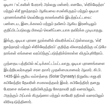
ஒடிசா / உட்கலின் பேரரசர் அல்லது மன்னர். எனவே, ‘ஸ்ரீக்ஷேத்ரா’
மற்றும் ஸ்ரீ ஜகந்நாதம் ஆகியவை சமஸ்கிருதம் மற்றும் ஒடியா
புராணங்களில் வெவ்வேறு காலங்களில் இயற்றப்பட்டவை:
பண்டைய, இடைக்காலம் மற்றும் நவீனம் ஆகிய இரண்டிலும்
குறிப்பிடப்படுவது மிகவும் வெளிப்படையாக தவிர்க்க முடியாதது.
இங்கு, ஒடியா புராண நூல்களில் விவரிக்கப்பட்டுள்ளவாறு, ‘ஸ்ரீ
ஜகந்நாதர் மற்றும் ஸ்ரீக்ஷேத்திரம்’ குறித்த விவாதத்திற்கு மட்டுமே
நாங்கள் எங்களை வரம்பிற்குட்படுத்திக்கொள்ள விரும்புகிறோம்.
முந்தைய பத்தியில் சுட்டிக்காட்டப்பட்டவாறு, ஒடியா புராணங்களை
இயற்றியவர்களுள் சரள தாசர் முதன்மையானவர் ஆவார். கி.பி.
1435-இல் சூரிய வம்சத்தை (Solar Dynasty) நிறுவிய கஜபதி
கபிலேந்திர தேவரின் சமகாலத்தவர் இவர். கபிலேந்திரர் தனது
பேரரசை கங்கை நதியிலிருந்து கோதாவரி நதி வரையிலும்,
அதற்கும் அப்பால் கிருஷ்ணா மற்றும் காவேரி நதிகள் வரையிலும்
விரிவுபடுத்தினார்.