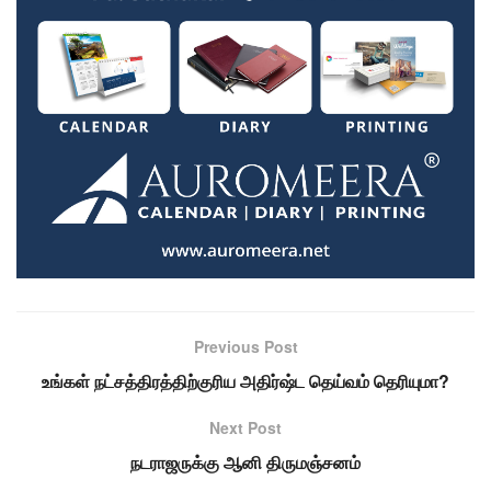
Previous Post
உங்கள் நட்சத்திரத்திற்குரிய அதிர்ஷ்ட தெய்வம் தெரியுமா?
Next Post
நடராஜருக்கு ஆனி திருமஞ்சனம்