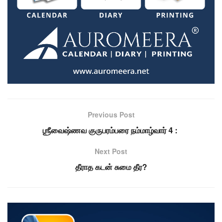
Previous Post
ஶ்ரீவைஷ்ணவ குருபரம்பரை நம்மாழ்வார் 4 :
Next Post
தீராத கடன் சுமை தீர?