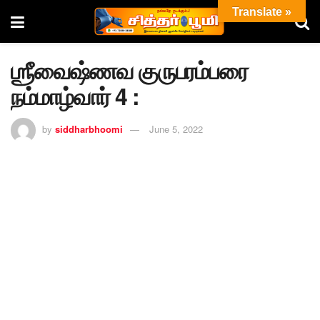
Translate »
ஶ்ரீவைஷ்ணவ குருபரம்பரை
நம்மாழ்வார் 4 :
by
siddharbhoomi
June 5, 2022