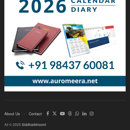
About Us
Contact
All © 2025
Siddharbhoomi