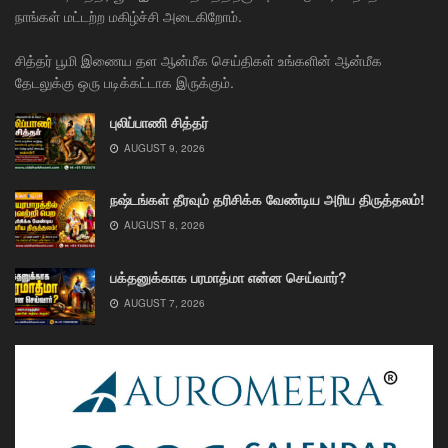
நாங்கள் மட்டற்ற மகிழ்ச்சி அடைகிறோம்.
சித்தர் பூமி இணைய தள ஆன்மீக செய்திகள் உங்களின் ஆன்மீக
தேடலுக்கு ஒரு படிக்கட்டாக இருக்கும்.
புலிப்பாணி சித்தர்
AUGUST 9, 2026
நஷ்டங்கள் தீரவும் தரிசிக்க வேண்டிய அரிய திருத்தலம்!
AUGUST 8, 2026
பக்தனுக்காக பரமாத்மா என்ன செய்வார்?
AUGUST 7, 2026