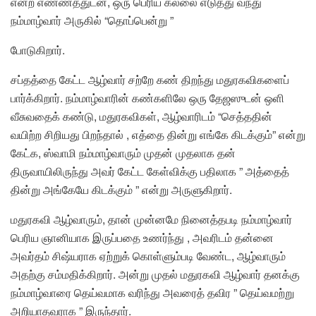
என்ற எண்ணத்துடன், ஒரு பெரிய கல்லை எடுத்து வந்து
நம்மாழ்வார் அருகில் “தொப்பென்று ”
போடுகிறார்.
சப்தத்தை கேட்ட ஆழ்வார் சற்றே கண் திறந்து மதுரகவிகளைப்
பார்க்கிறார். நம்மாழ்வாரின் கண்களிலே ஒரு தேஜஸுடன் ஒளி
வீசுவதைக் கண்டு, மதுரகவிகள், ஆழ்வாரிடம் “செத்ததின்
வயிற்ற சிறியது பிறந்தால் , எத்தை தின்று எங்கே கிடக்கும்” என்று
கேட்க, ஸ்வாமி நம்மாழ்வாரும் முதன் முதலாக தன்
திருவாயிலிருந்து அவர் கேட்ட கேள்விக்கு பதிலாக ” அத்தைத்
தின்று அங்கேயே கிடக்கும் ” என்று அருளுகிறார்.
மதுரகவி ஆழ்வாரும், தான் முன்னமே நினைத்தபடி நம்மாழ்வார்
பெரிய ஞானியாக இருப்பதை உணர்ந்து , அவரிடம் தன்னை
அவர்தம் சிஷ்யராக ஏற்றுக் கொள்ளும்படி வேண்ட, ஆழ்வாரும்
அதற்கு சம்மதிக்கிறார். அன்று முதல் மதுரகவி ஆழ்வார் தனக்கு
நம்மாழ்வாரை தெய்வமாக வரிந்து அவரைத் தவிர ” தெய்வமற்று
அறியாதவராக ” இருந்தார்.