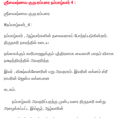
ஶ்ரீவைஷ்ணவ குருபரம்பரை நம்மாழ்வார் 4 :
ஶ்ரீவைஷ்ணவ குருபரம்பரை
#நம்மாழ்வார்_4 :
நம்மாழ்வார் , ஆழ்வார்களின் தலைவராகப் போற்றப்படுகின்றார்.
திருநகரி நகரத்தில் உடைய
நங்கைக்கும் காரிமாறனுக்கும் புத்திரனாக வைகாசி மாதம் விசாக
நக்ஷத்திரத்தில் அவதரித்த
இவர் , விக்ஷ்வக்ஸேனரின் மறு அவதாரம். இவரின் லக்னம் ஸ்ரீ
ராமரின் ஜென்ம லக்னமான
கடகம்.
நம்மாழ்வார் அவதரிப்பதற்கு முன்பு வரை திருநகரி என்று
அழைக்கப்பட்ட இவ்வூர், ஆழ்வாரின்