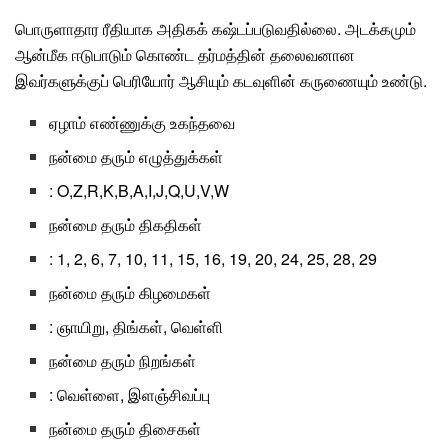
பொருளாதார ரீதியாக அதிகக் கஷ்டப்படுவதில்லை. அடக்கமும்
ஆன்மீக ஈடுபாடும்
கொண்ட தர்மத்தின் தலைவனான
இவர்களுக்குப் பெரியோர்
ஆசியும் கடவுளின் கருணையும் உண்டு
.
ஏழாம் எண்ணுக்கு உகந்தவை
நன்மை தரும் எழுத்துக்கள்
:
O,Z,R,K,B,A,I,J,Q,U,V,W
நன்மை தரும் திகதிகள்
: 1, 2, 6, 7, 10, 11, 15, 16, 19, 20, 24, 25, 28, 29
நன்மை தரும் கிழமைகள்
:
ஞாயிறு, திங்கள், வெள்ளி
நன்மை தரும் நிறங்கள்
:
வெள்ளை, இளஞ்சிவப்பு
நன்மை தரும் திசைகள்