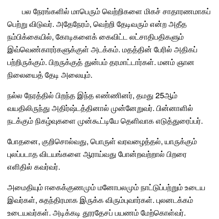
பல நேரங்களில் மாபெரும்
வெற்றி
களை மிகச் சாதாரணமாகப்
பெற்று விடுவர். அதேநேரம்,
வெற்றி தேடிவரும்
என்ற அதீத
நம்பிக்கை
யில்,
கோடி
களைக் கைவிட்ட
லட்சாதிபதி
களும்
இவ்வெண்காரர்களுக்குள் அடக்கம். மதத்தின் பேரில் அதிகப்
பற்றிருக்கும். பிறருக்குத் துன்பம் தரமாட்டார்கள். மனம் ஞான
நிலையைத் தேடி அலையும்.
நல்ல நேரத்தில் பிறந்த இந்த எண்ணினர், தமது 25ஆம்
வயதிலிருந்து அதிர்ஷ்டத்தினால் முன்னேறுவர். பின்னாளில்
நடக்கும் நிகழ்வுகளை முன்கூட்டியே தெளிவாக எடுத்துரைப்பர்.
போதனை, குறிசொல்வது,
பொருள்
வரவழைத்தல், யாருக்கும்
புலப்படாத விடயங்களை ஆராய்வது போன்றவற்றால் பிறரை
எளிதில் கவர்வர்.
அமைதி
யும் ஈகைக்குணமும்
மனோபலமும்
நாட்டுப்பற்றும் உடைய
இவர்கள், சுதந்திரமாக இருக்க விரும்புவார்கள். புலனடக்கம்
உடையவர்கள். அடிக்கடி தூரதேசப் பயணம் மேற்கொள்வர்.