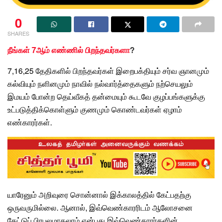
0
SHARES
நீங்கள் 7ஆம் எண்ணில் பிறந்தவர்களா
?
7,16,25 தேதிகளில் பிறந்தவர்கள்
இறைபக்தி
யும் சர்வ ஞானமும்
கல்வி
யும் நளினமும் நாவில் நல்வார்த்தைகளும் நற்செயலும்
இமயம்
போன்ற தெய்வீகத் தன்மையும் கூடவே குழப்பங்களுக்கு
உட்படுத்திக்கொள்ளும் குணமும் கொண்டவர்கள்
ஏழாம்
எண்
காரர்கள்.
யாரேனும் அறிவுரை சொன்னால் இக்காலத்தில் கேட்பதற்கு
ஒருவருமில்லை. ஆனால், இவ்வெண்காரரிடம்
ஆலோசனை
கேட்டுப் பிரபலமாகலாம்
என்பது
இவ்வெண்காரர்களின்