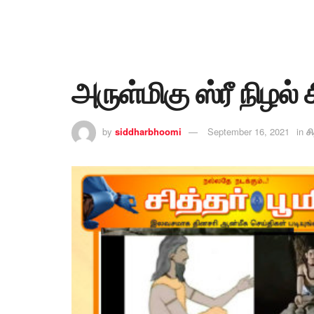
அருள்மிகு ஸ்ரீ நிழல் ச
by
siddharbhoomi
September 16, 2021
in
சி