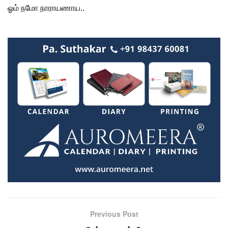
ஓம் நமோ நாராயணாய..
Previous Post