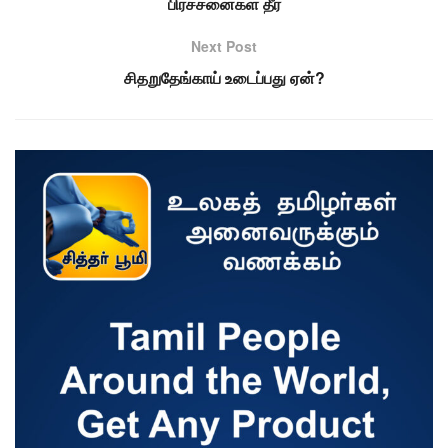
பிரச்சனைகள் தீர
Next Post
சிதறுதேங்காய் உடைப்பது ஏன்?