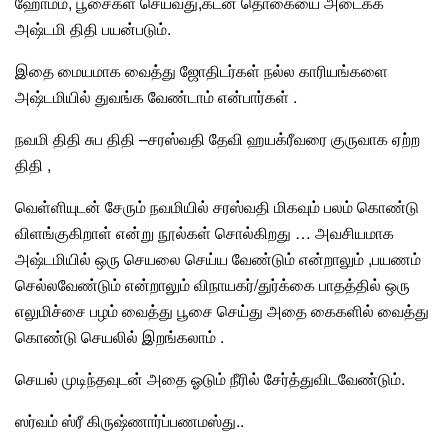
ஹோமம்
, பூசைகள் செய்வது,கடன் தொகையை அடைக்க
அஷ்டமி திதி பயன்படும்.
இதை மையமாக வைத்து
ஜோதிடர்கள்
நல்ல காரியங்களை
அஷ்டமியில் துவங்க வேண்டாம் என்பார்கள் .
நவமி திதி சுப திதி –சரஸ்வதி தேவி ஹயக்ரீவரை குருவாக ஏற்ற
திதி ,
வெள்ளியுடன் சேரும் நவமியில்
சரஸ்வதி
மிகவும் பலம் கொண்டு
விளங்குகிறாள் என்று நூல்கள் சொல்கிறது … அவசியமாக
அஷ்டமியில் ஒரு செயலை செய்ய வேண்டும் என்றாலும் ,பயணம்
செல்லவேண்டும் என்றாலும்
விநாயகர்
/
துர்க்கை
பாதத்தில் ஒரு
எலுமிச்சை பழம் வைத்து பூசை செய்து அதை கைகளில் வைத்து
கொண்டு செயலில் இறங்கலாம் .
செயல் முடிந்தவுடன் அதை ஓடும் நீரில் சேர்த்துவிடவேண்டும்.
ஸர்வம் ஸ்ரீ கிருஷ்ணார்ப்பணமஸ்து..