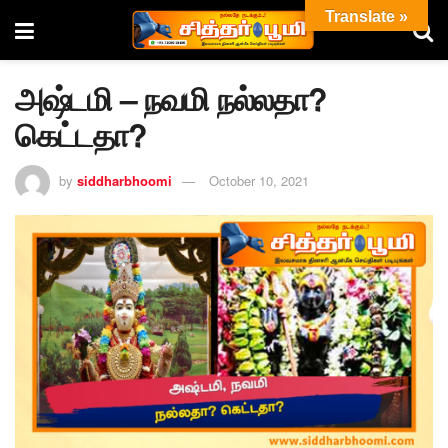
Translate »
அஷ்டமி – நவமி நல்லதா?
கெட்டதா?
by
siddharbhoomi
October 10, 2021