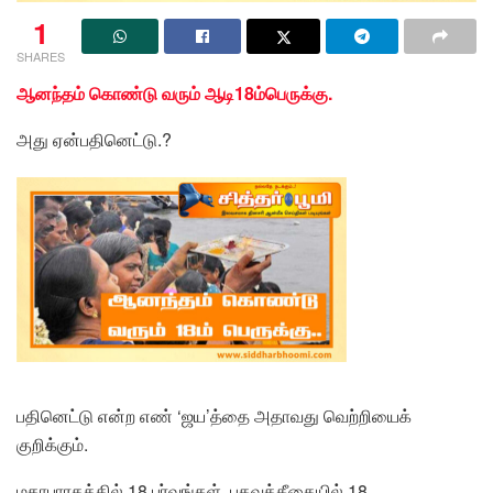
1
SHARES
ஆனந்தம் கொண்டு வரும் ஆடி18ம்பெருக்கு.
அது ஏன்பதினெட்டு.?
பதினெட்டு என்ற எண் ‘ஜய’த்தை அதாவது வெற்றியைக்
குறிக்கும்.
மகாபாரதத்தில் 18 பர்வங்கள், பகவத்கீதையில் 18