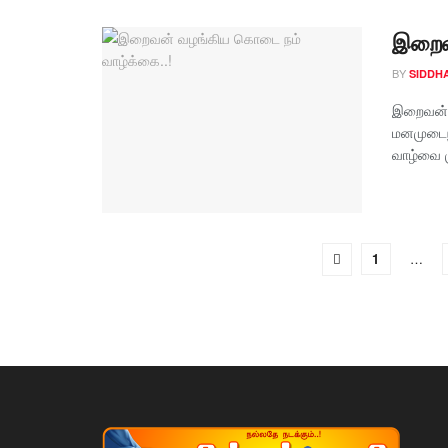
இறைவன
BY
SIDDH
இறைவன் 
மனமுடைந்
வாழ்வை ம
1
…