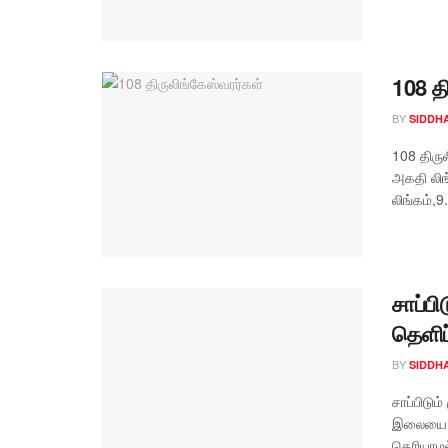
108 த
BY
SIDDH
108 திரு
அகதி லிங
லிங்கம்,9.
சாப்பி
தெளிப
BY
SIDDH
சாப்பிடும
இலையை சு
தெரியாமல்