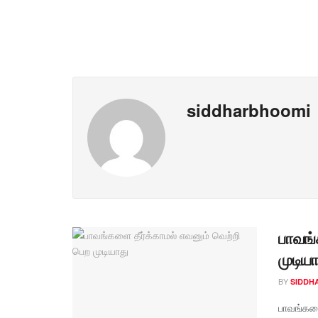
siddharbhoomi
பாவங்
முடிய
BY
SIDDH
பாவங்களை