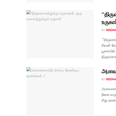
“திரு
உருகார
BY
SIDDH
"திருவாசக
சிவன் வே
பூசையில
திருவாசகப
அமாவா
BY
SIDDH
அமாவாசை
நிலை வரு
சிறு தானம