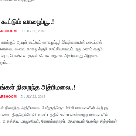
கூட்டும் வாழைப்பூ..!
JULY 22, 2018
ARBHOOMI
ை காக்கும் ஆயுள் கூட்டும் வாழைப்பூ! இயற்கையின் படைப்பில்
ானவை. அவை காதலுக்குச் சாட்சியாகவும், நறுமணம் தரும்
வும், பெண்கள் சூடிக் கொள்வதால். அவர்களது அழகை
ும்...
தங்கள் நிறைந்த அத்ரிமலை..!
JULY 22, 2018
ARBHOOMI
கள் நிறைந்த அத்ரிமலை: மேற்குத்தொடர்ச்சி மலைகளின் அற்புத
ளை, திருநெல்வேலி மாவட்டத்தில் உள்ள எண்ணற்ற மலைகளில்
 அகத்திய மாமுனிவர், கோரக்கநாதர், தேரையார் போன்ற சித்தர்கள்