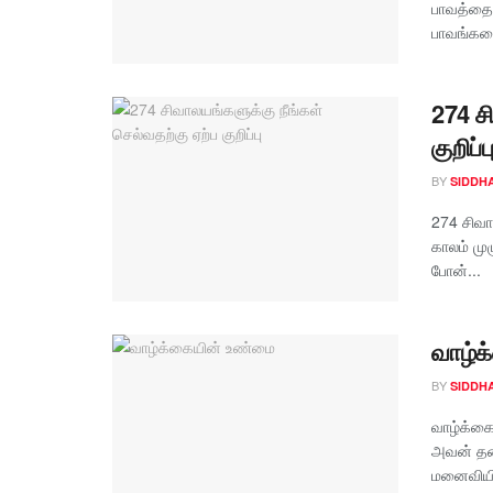
பாவத்தை 
பாவங்களை
274 ச
குறிப்ப
BY
SIDDH
274 சிவா
காலம் மு
போன்...
வாழ்
BY
SIDDH
வாழ்க்கை
அவன் தன
மனைவியி