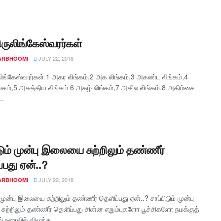
ிருலிங்கேஸ்வரர்கள்
JULY 22, 2018
ARBHOOMI
லிங்கேஸ்வரர்கள் 1 அகர லிங்கம்,2 அக லிங்கம்,3 அகண்ட லிங்கம்,4
்கம்,5 அகத்திய லிங்கம் 6 அகழ் லிங்கம்,7 அகில லிங்கம்,8 அகிம்சை
..
டும் முன்பு இலையை சுற்றிலும் தண்ணீர்
்பது ஏன்..?
JULY 22, 2018
ARBHOOMI
் முன்பு இலையை சுற்றிலும் தண்ணீர் தெளிப்பது ஏன்..? சாப்பிடும் முன்பு
ற்றிலும் தண்ணீர் தெளிப்பது சின்ன எறும்புகளோ பூச்சிகளோ நமக்குத்
 உணவில் விழுந்து...