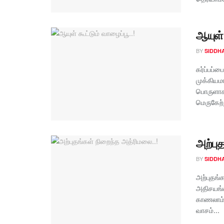
ஆயுள் 
BY
SIDDH
கர்ப்பப்ப
முக்கியம
பொருளாக
மெருகேற்ற
அற்பு
BY
SIDDH
அற்புதங்
அதிசயங்க
காணலாம்.
வாசம்...