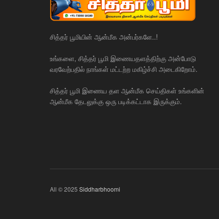
சித்தர் பூமியின் ஆன்மீக அன்பர்களே..!
உங்களை, சித்தர் பூமி இணையதளத்திற்கு அன்போடு
வரவேற்பதில் நாங்கள் மட்டற்ற மகிழ்ச்சி அடைகிறோம்.
சித்தர் பூமி இணைய தள ஆன்மீக செய்திகள் உங்களின்
ஆன்மீக தேடலுக்கு ஒரு படிக்கட்டாக இருக்கும்.
All © 2025
Siddharbhoomi