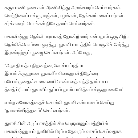
கருகமணி நகைகள் அணிவித்து அலங்காரம் செய்வார்கள்.
வெற்றிலைப்பாக்கு, மஞ்சள், பழங்கள், தேங்காய் வைப்பார்கள்.
சர்க்கரைப் பொங்கல் நிவேதனம் செய்வார்கள்.
மகாவிஷ்ணு நெல்லி மரமாகத் தோன்றினார் என்பதால் ஒரு சிறிய
நெல்லிக்கொம்பை ஒடித்து, துளசி மாடத்தில் சொருகிச் சேர்த்து
இரண்டிற்கும் பூஜை செய்வார்கள். அப்போது,
“அநாதி மத்ய நிதனத்ரைலோக்ய ப்ரதிபா
இமாம் க்ருஹாண துளஸீம் விவாஹ விதிநேச்வர
பயோக்ருதைஸ்ச ஸைவாபி: கன்யவத் வந்திதாம் மயா
த்வத் ப்ரியாம் துளஸீம் துப்யம் தாஸ்யாமித்வம் க்ருஹாணபோ’
என்ற சுலோகத்தைச் சொல்லி துளசி கல்யாணம் செய்து
“நாமசங்கீர்த்தனம்’ செய்வார்கள்.
துளசியின் அடிப்பாகத்தில் சிவபெருமானும் மத்தியில்
மகாவிஷ்ணுவும் நுனியில் பிரம்ம தேவரும் வாசம் செய்வதாக