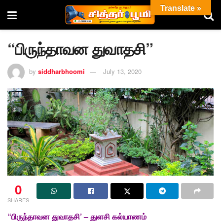
Translate »
“பிருந்தாவன துவாதசி”
by
siddharbhoomi
July 13, 2020
0
SHARES
“பிருந்தாவன துவாதசி’ – துளசி கல்யாணம்