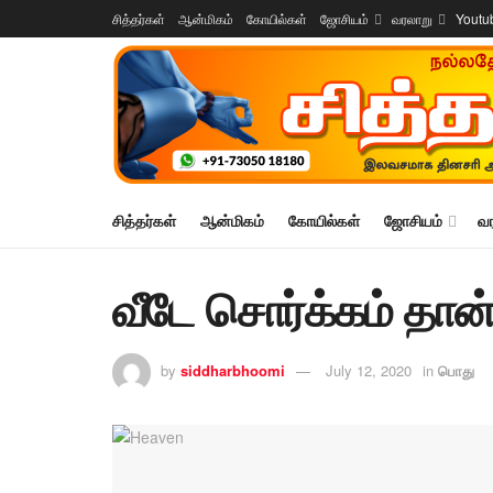
சித்தர்கள்
ஆன்மிகம்
கோயில்கள்
ஜோசியம்
வரலாறு
Youtu
சித்தர்கள்
ஆன்மிகம்
கோயில்கள்
ஜோசியம்
வ
வீடே சொர்க்கம் தான்.
by
siddharbhoomi
July 12, 2020
in
பொது