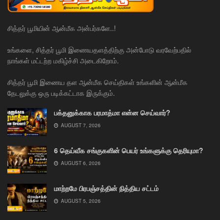
சித்தர் பூமியின் ஆன்மீக அன்பர்களே..!
உங்களை, சித்தர் பூமி இணையதளத்திற்கு அன்போடு வரவேற்பதில்
நாங்கள் மட்டற்ற மகிழ்ச்சி அடைகிறோம்.
சித்தர் பூமி இணைய தள ஆன்மீக செய்திகள் உங்களின் ஆன்மீக
தேடலுக்கு ஒரு படிக்கட்டாக இருக்கும்.
பக்தனுக்காக பரமாத்மா என்ன செய்வார்?
AUGUST 7, 2026
6 தெய்வீக சங்குகளின் பெயர் உங்களுக்கு தெரியுமா?
AUGUST 6, 2026
மாற்றமே பிரபஞ்சத்தின் நித்திய சட்டம்
AUGUST 5, 2026