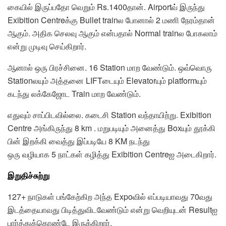
கையில் இருப்பதோ வெறும் Rs.1400தான். Airportவ் இருந்து
Exibition Centreக்கு Bullet trainல போனால் 2 மணி நேரம்தான்
ஆகும். அதிக செலவு ஆகும் என்பதால் Normal trainல போகலாம்
என்று முடிவு செய்கிறார்.
ஆனால் ஒரு பிரச்சினை. 16 Station மாற வேண்டும். ஒவ்வொரு
Stationலயும் அத்தனை LIFTடையும் Elevatorயும் platformயும்
கடந்து லக்கேஜோட Train மாற வேண்டும்.
எதுவும் சாப்பிடவில்லை. கடைசி Station வந்தாயிற்று. Exibition
Centre அங்கிருந்து 8 km . மறுபடியும் அனைத்து Boxயும் தூக்கி
பின் இறக்கி வைத்து இப்படியே 8 KM நடந்து
ஒரு வழியாக 5 நாட்கள் கழித்து Exibition Centreஐ அடைகிறார்.
இறுதிச்சுற்று
127+ நாடுகள் பங்கேற்கிற அந்த Expoவில் எப்படியாவது 70வது
இடத்தையாவது பிடித்துவிடவேண்டும் என்று வெறியுடன் Resultஐ
பார்த்துக்கொண்டே இருக்கிறார்.