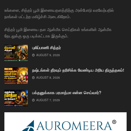
உங்களை, சித்தர் பூமி இணையதளத்திற்கு அன்போடு வரவேற்பதில்
நாங்கள் மட்டற்ற மகிழ்ச்சி அடைகிறோம்.
சித்தர் பூமி இணைய தள ஆன்மீக செய்திகள் உங்களின் ஆன்மீக
தேடலுக்கு ஒரு படிக்கட்டாக இருக்கும்.
புலிப்பாணி சித்தர்
AUGUST 9, 2026
நஷ்டங்கள் தீரவும் தரிசிக்க வேண்டிய அரிய திருத்தலம்!
AUGUST 8, 2026
பக்தனுக்காக பரமாத்மா என்ன செய்வார்?
AUGUST 7, 2026