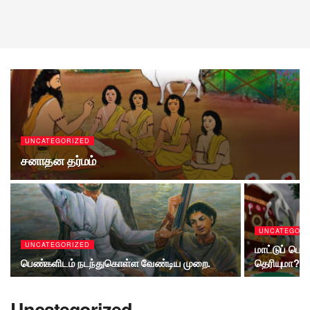
UNCATEGORIZED
சனாதன தர்மம்
UNCATEGORI
UNCATEGORIZED
மாட்டுப் பொ
பெண்களிடம் நடந்துகொள்ள வேண்டிய முறை.
தெரியுமா?
Uncategorized