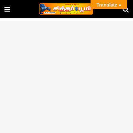
Translate »