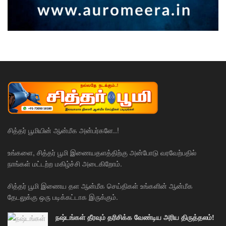
சித்தர் பூமியின் ஆன்மீக அன்பர்களே..!
உங்களை, சித்தர் பூமி இணையதளத்திற்கு அன்போடு வரவேற்பதில்
நாங்கள் மட்டற்ற மகிழ்ச்சி அடைகிறோம்.
சித்தர் பூமி இணைய தள ஆன்மீக செய்திகள் உங்களின் ஆன்மீக
தேடலுக்கு ஒரு படிக்கட்டாக இருக்கும்.
நஷ்டங்கள் தீரவும் தரிசிக்க வேண்டிய அரிய திருத்தலம்!