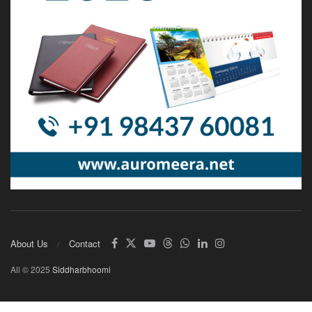
About Us
Contact
All © 2025
Siddharbhoomi