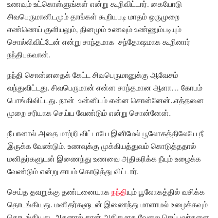
உணவும் உட்கொள்ளுங்கள் என்று கூறிவிட்டார். கையோடு
சிவபெருமானிடமும் தாங்கள் கூறியபடி மாதம் ஒருமுறை
எண்ணெய் குளியலும், தினமும் உணவும் உண்ணும்படியும்
சொல்லிவிட்டேன் என்று சாந்தமாக சந்தோஷமாக கூறினார்
நந்திபகவான்.
நந்தி சொன்னதைக் கேட்ட சிவபெருமானுக்கு ஆவேசம்
வந்துவிட்டது. சிவபெருமான் என்ன சாந்தமான ஆளா… கோபம்
பொங்கிவிட்டது. நான் உன்னிடம் என்ன சொன்னேன்..எத்தனை
முறை சரியாக செய்ய வேண்டும் என்று சொன்னேன்.
நீயானால் அதை மாற்றி விட்டாயே இனிமேல் பூலோகத்திலேயே நீ
இருக்க வேண்டும். உணவுக்கு முக்கியத்துவம் கொடுத்ததால்
மனிதர்களுடன் இணைந்து உணவை அதிகரிக்க நீயும் உழைக்க
வேண்டும் என்று சாபம் கொடுத்து விட்டார்.
செய்த தவறுக்கு தண்டனையாக
நந்தி
யும் பூலோகத்தில் வசிக்க
தொடங்கியது. மனிதர்களுடன் இணைந்து மாளாமல் உழைக்கவும்
தொடங்கியது. அதனால் தான் அதிகமாக வேலை செய்பவர்களை