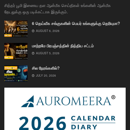
சித்தர் பூமி இணைய தள ஆன்மீக செய்திகள் உங்களின் ஆன்மீக
தேடலுக்கு ஒரு படிக்கட்டாக இருக்கும்.
6 தெய்வீக சங்குகளின் பெயர் உங்களுக்கு தெரியுமா?
AUGUST 6, 2026
மாற்றமே பிரபஞ்சத்தின் நித்திய சட்டம்
AUGUST 5, 2026
சில நேரங்களில்?
JULY 20, 2026