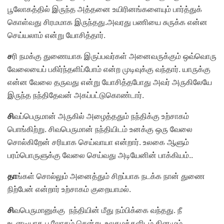
பூலோகத்தில் இருந்த அத்தனை உயிரினங்களையும் பார்த்துக்
கொள்வது சிரமமாக இருந்தது.அவரது பணியை சுருக்க என்ன
செய்யலாம் என்று யோசித்தார்.
ச
ரி நமக்கு துணையாக இருப்பவர்கள் அனைவருக்கும் ஒவ்வொரு
வேலையைப் பகிர்ந்தளிப்போம் என்ற முடிவுக்கு வந்தார். யாருக்கு
என்ன வேலை தருவது என்று யோசித்தபோது அவர் அருகிலேயே
இருந்த நந்திதேவன் அகப்பட்டுகொண்டார்.
சி
வப்பெருமான் அருகில் அழைத்ததும் நந்திக்கு உற்சாகம்
பொங்கிற்று. சிவபெருமான் நந்தியிடம் உனக்கு ஒரு வேலை
சொல்கிறேன் சரியாக செய்வாயா என்றார். உலகை ஆளும்
பரம்பொருளுக்கு வேலை செய்வது அடியேனின் பாக்கியம்..
தா
ங்கள் சொல்லும் அனைத்தும் சிறப்பாக நடக்க நான் துணை
நிற்பேன் என்றார் உற்சாகம் குறையாமல்.
சி
வபெருமானுக்கு நந்தியின் மீது நம்பிக்கை வந்தது. நீ
உடனடியாக பூலோகம் சென்று, உலகமக்களிடம் தினமும்