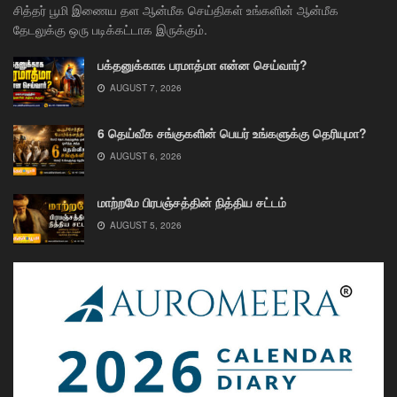
சித்தர் பூமி இணைய தள ஆன்மீக செய்திகள் உங்களின் ஆன்மீக
தேடலுக்கு ஒரு படிக்கட்டாக இருக்கும்.
பக்தனுக்காக பரமாத்மா என்ன செய்வார்?
AUGUST 7, 2026
6 தெய்வீக சங்குகளின் பெயர் உங்களுக்கு தெரியுமா?
AUGUST 6, 2026
மாற்றமே பிரபஞ்சத்தின் நித்திய சட்டம்
AUGUST 5, 2026