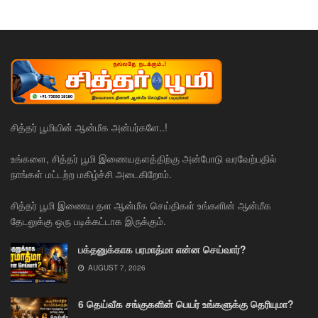
சித்தர் பூமியின் ஆன்மீக அன்பர்களே..!
உங்களை, சித்தர் பூமி இணையதளத்திற்கு அன்போடு வரவேற்பதில்
நாங்கள் மட்டற்ற மகிழ்ச்சி அடைகிறோம்.
சித்தர் பூமி இணைய தள ஆன்மீக செய்திகள் உங்களின் ஆன்மீக
தேடலுக்கு ஒரு படிக்கட்டாக இருக்கும்.
பக்தனுக்காக பரமாத்மா என்ன செய்வார்?
AUGUST 7, 2026
6 தெய்வீக சங்குகளின் பெயர் உங்களுக்கு தெரியுமா?