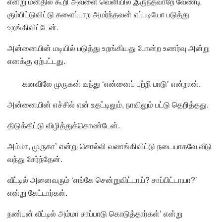
என்று மனதில் கூறி அவளை வெளியில் இருந்தவாறே வேண்டி
கும்பிட்டுவிட்டு களைப்பாற அமர்ந்தவன் எப்படியோ படுத்து
உறங்கிவிட்டேன்.
அன்னையின் மடியில் படுத்து உறங்கியது போன்ற உணர்வு அன்று
எனக்கு ஏற்பட்டது.
கனவிலே முருகன் வந்து ‘என்னைப் பற்றி பாடு’ என்றான்.
அன்னையின் எச்சில் என் உதட்டிலும், நாவிலும் பட்டு தெறித்தது.
திடுக்கிட்டு விழித்துக்கொண்டேன்.
அம்மா, முருகா’ என்று சொல்லி வணங்கிவிட்டு நடையாகவே வீடு
வந்து சேர்ந்தேன்.
வீட்டில் அனைவரும் ‘எங்கே சென்றுவிட்டாய்? சாப்பிட்டாயா?’
என்று கேட்டார்கள்.
நண்பன் வீட்டில் அம்மா சாப்பாடு கொடுத்தார்கள்’ என்று