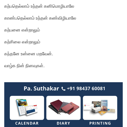
கற்பதெல்லாம் உந்தன் கனிமொழியாலே
காண்பதெல்லாம் உந்தன் கண்விழியாலே
கற்பனை என்றாலும்
கற்சிலை என்றாலும்
கந்தனே உன்னை மறவேன்.
வாழ்க நின் நினவுகள்.