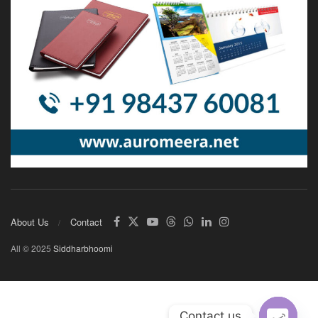
About Us
Contact
All © 2025
Siddharbhoomi
Contact us