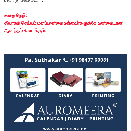
கதை நெறி:
தியாகம் செய்யும் மனப்பான்மை உள்ளவர்களுக்கே உண்மையான
ஆனந்தம் கிடைக்கும்.