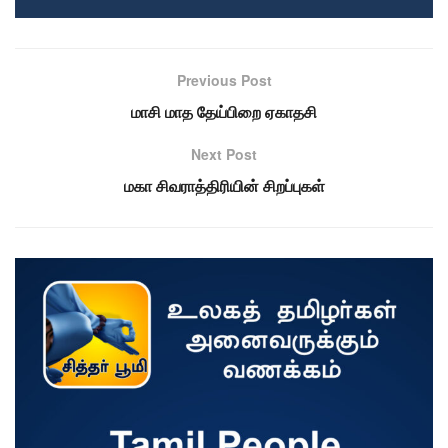
Previous Post
மாசி மாத தேய்பிறை ஏகாதசி
Next Post
மகா சிவராத்திரியின் சிறப்புகள்