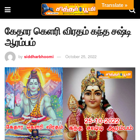
Translate »
கேதார கெளரி விரதம் கந்த சஷ்டி
ஆரம்பம்
by
siddharbhoomi
October 25, 2022